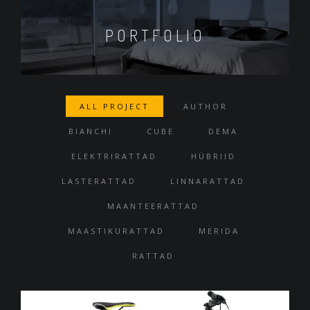
PORTFOLIO
ALL PROJECT
AUTHOR
BIANCHI
CUBE
DEMA
ELEKTRIRATTAD
HÜBRIID
LASTERATTAD
LINNARATTAD
MAANTEERATTAD
MAASTIKURATTAD
MERIDA
RATTAD