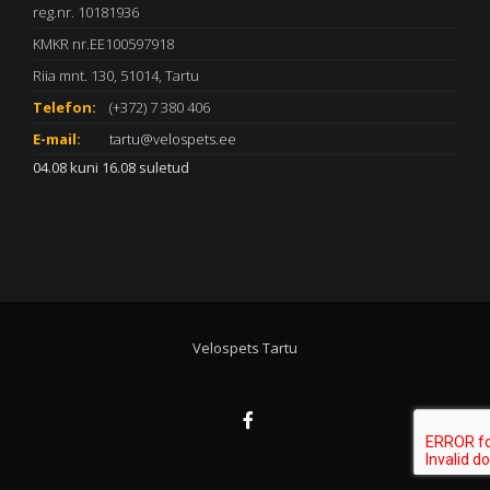
reg.nr. 10181936
KMKR nr.EE100597918
Riia mnt. 130, 51014, Tartu
Telefon:
(+372) 7 380 406
E-mail:
tartu@velospets.ee
04.08 kuni 16.08 suletud
Velospets Tartu