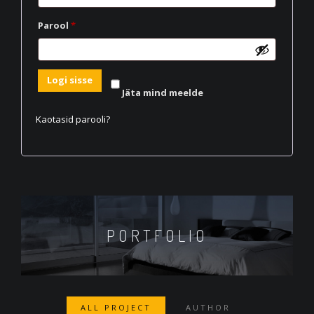
Nõutud
Parool
*
Logi sisse
Jäta mind meelde
Kaotasid parooli?
PORTFOLIO
ALL PROJECT
AUTHOR