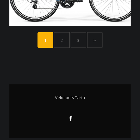
1
2
3
Velospets Tartu