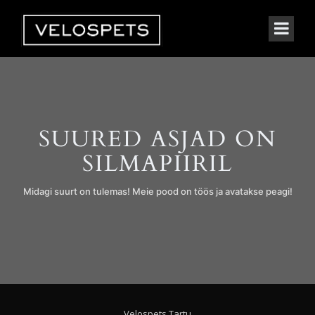
SUURED ASJAD ON
SILMAPIIRIL
Midagi suurt on tulemas! Meie pood on töös ja avatakse peagi!
Velospets Tartu