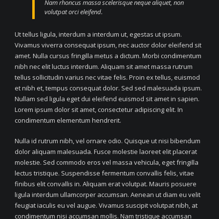
Nam rhoncus massa scelerisque neque aliquet, non
volutpat orci eleifend.
Ut tellus ligula, interdum a interdum ut, egestas ut ipsum.
Vivamus viverra consequat ipsum, nec auctor dolor eleifend sit
amet. Nulla cursus fringilla metus a dictum. Morbi condimentum
nibh nec elit luctus interdum. Aliquam sit amet massa rutrum
tellus sollicitudin varius nec vitae felis. Proin ex tellus, euismod
et nibh et, tempus consequat dolor. Sed sed malesuada ipsum.
Nullam sed ligula eget dui eleifend euismod sit amet in sapien.
Lorem ipsum dolor sit amet, consectetur adipiscing elit. In
condimentum elementum hendrerit.
Nulla id rutrum nibh, vel ornare odio. Quisque ut nisi bibendum
dolor aliquam malesuada. Fusce molestie laoreet elit placerat
molestie. Sed commodo eros vel massa vehicula, eget fringilla
lectus tristique. Suspendisse fermentum convallis felis, vitae
finibus elit convallis in. Aliquam erat volutpat. Mauris posuere
ligula interdum ullamcorper accumsan. Aenean ut diam eu velit
feugiat iaculis eu vel augue. Vivamus suscipit volutpat nibh, at
condimentum nisi accumsan mollis. Nam tristique accumsan