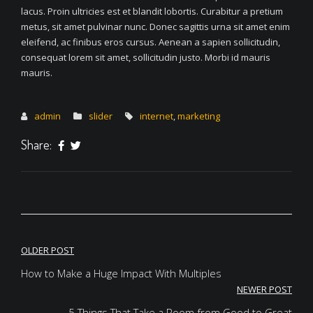
lacus. Proin ultricies est et blandit lobortis. Curabitur a pretium
metus, sit amet pulvinar nunc. Donec sagittis urna sit amet enim
eleifend, ac finibus eros cursus. Aenean a sapien sollicitudin,
consequat lorem sit amet, sollicitudin justo. Morbi id mauris
mauris.
admin
slider
internet
,
marketing
Share:
Navigeerimine
OLDER POST
How to Make a Huge Impact With Multiples
NEWER POST
5 Things That Take a Room from Good to Great