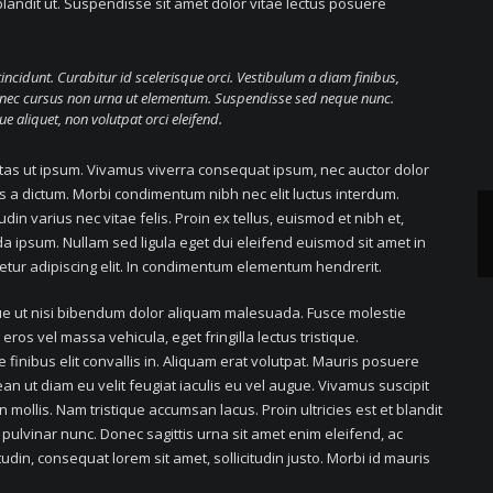
 blandit ut. Suspendisse sit amet dolor vitae lectus posuere
tincidunt. Curabitur id scelerisque orci. Vestibulum a diam finibus,
nec cursus non urna ut elementum. Suspendisse sed neque nunc.
aliquet, non volutpat orci eleifend.
estas ut ipsum. Vivamus viverra consequat ipsum, nec auctor dolor
tus a dictum. Morbi condimentum nibh nec elit luctus interdum.
din varius nec vitae felis. Proin ex tellus, euismod et nibh et,
ipsum. Nullam sed ligula eget dui eleifend euismod sit amet in
etur adipiscing elit. In condimentum elementum hendrerit.
que ut nisi bibendum dolor aliquam malesuada. Fusce molestie
ros vel massa vehicula, eget fringilla lectus tristique.
 finibus elit convallis in. Aliquam erat volutpat. Mauris posuere
n ut diam eu velit feugiat iaculis eu vel augue. Vivamus suscipit
mollis. Nam tristique accumsan lacus. Proin ultricies est et blandit
 pulvinar nunc. Donec sagittis urna sit amet enim eleifend, ac
udin, consequat lorem sit amet, sollicitudin justo. Morbi id mauris