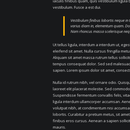
iaculis finibus quam, quis vestibulum ligula
vestibulum. Fusce a est dui.
Vestibulum finibus lobortis neque in 
varius diam in, elementum quam. Do
Nam rhoncus massa scelerisque neque 
Ut tellus ligula, interdum a interdum ut, eg
eleifend sit amet. Nulla cursus fringilla me
Aliquam sit amet massa rutrum tellus sollicitu
tempus consequat dolor. Sed sed malesuada 
sapien. Lorem ipsum dolor sit amet, consect
Nulla id rutrum nibh, vel ornare odio. Quis
laoreet elit placerat molestie. Sed commodo e
Suspendisse fermentum convallis felis, vitae
ligula interdum ullamcorper accumsan. Aenea
volutpat nibh, at condimentum nisi accumsan 
lobortis. Curabitur a pretium metus, sit amet
finibus eros cursus. Aenean a sapien sollicit
mauris.